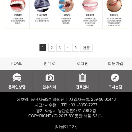
1
2
3
4
5
맨끝
HOME
맨위로
로그인
회원가입
상호명: 동탄서울S치과의원
사업자등록: 259-96-01448
I
대표: 서수현
TEL: 031-8050-7277
I
경기 화성시 동탄순환대로 708 3층
COPYRIGHT (C) 2017 BY 동탄 서울 S치과.
[비급여수가]