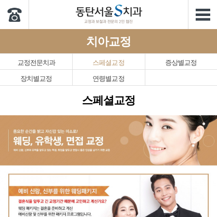
치아교정
교정전문치과
스페셜교정
증상별교정
장치별교정
연령별교정
스페셜교정
본문